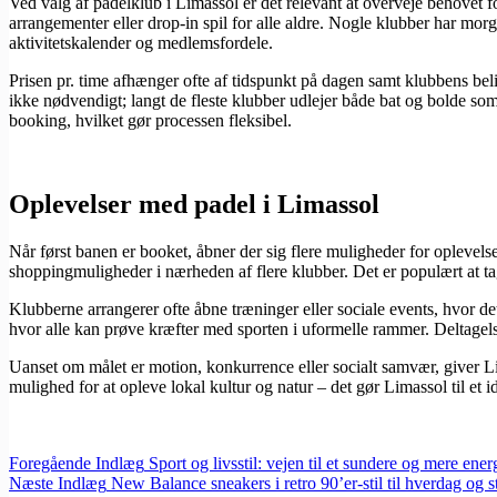
Ved valg af padelklub i Limassol er det relevant at overveje behovet fo
arrangementer eller drop-in spil for alle aldre. Nogle klubber har morg
aktivitetskalender og medlemsfordele.
Prisen pr. time afhænger ofte af tidspunkt på dagen samt klubbens beligg
ikke nødvendigt; langt de fleste klubber udlejer både bat og bolde so
booking, hvilket gør processen fleksibel.
Oplevelser med padel i Limassol
Når først banen er booket, åbner der sig flere muligheder for opleve
shoppingmuligheder i nærheden af flere klubber. Det er populært at tage
Klubberne arrangerer ofte åbne træninger eller sociale events, hvor det
hvor alle kan prøve kræfter med sporten i uformelle rammer. Deltagelse
Uanset om målet er motion, konkurrence eller socialt samvær, giver L
mulighed for at opleve lokal kultur og natur – det gør Limassol til et i
Foregående
Indlæg
Sport og livsstil: vejen til et sundere og mere energ
Næste
Indlæg
New Balance sneakers i retro 90’er-stil til hverdag og 