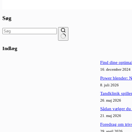
Søg
Ingen
resultater
Indlæg
Find dine optima
16. december 2024
Power blender: N
8. juli 2026
Tandklinik spille
26. maj 2026
Sådan vælger du d
21. maj 2026
Foredrag om triv
29. april 2026