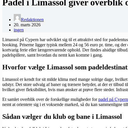
Padel i Limassol giver overblik 
Redaktionen
20. marts 2026
ingen
Limassol på Cypern har udviklet sig til et attraktivt sted for padelent
booking. Priserne ligger typisk mellem 24 og 56 euro pr. time, og der e
kortvarig ferie eller længerevarende ophold. Der findes alsidige tilbud
padelspillere, samt hvordan du nemt kan komme i gang.
Hvorfor vælge Limassol som padeldestinat
Limassol er kendt for sit milde klima med mange solrige dage, hvilket
udstyr. Det store udvalg af baner og trænere betyder, at der er tilbud
hvilket giver fleksibilitet, hvis man ønsker at prøve flere steder. Infr
Et samlet overblik over de forskellige muligheder for
padel på Cypern
nemt at orientere sig i et voksende marked, så du kan sammenligne tilb
Sådan vælger du klub og bane i Limassol