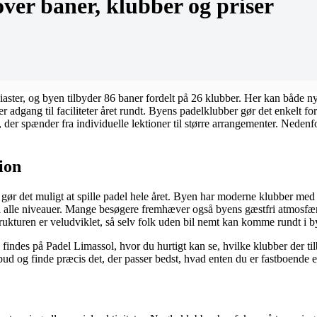
over baner, klubber og priser
usiaster, og byen tilbyder 86 baner fordelt på 26 klubber. Her kan både n
r adgang til faciliteter året rundt. Byens padelklubber gør det enkelt fo
, der spænder fra individuelle lektioner til større arrangementer. Nedenf
ion
 gør det muligt at spille padel hele året. Byen har moderne klubber me
 til alle niveauer. Mange besøgere fremhæver også byens gæstfri atmosfære
astrukturen er veludviklet, så selv folk uden bil nemt kan komme rundt i b
findes på Padel Limassol, hvor du hurtigt kan se, hvilke klubber der tilb
ud og finde præcis det, der passer bedst, hvad enten du er fastboende e