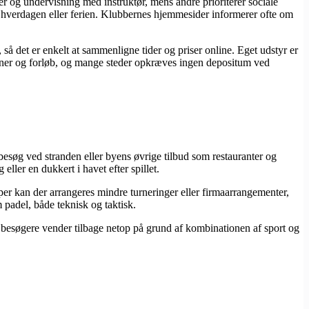
ger og undervisning med instruktør, mens andre prioriterer sociale
d i hverdagen eller ferien. Klubbernes hjemmesider informerer ofte om
 så det er enkelt at sammenligne tider og priser online. Eget udstyr er
tioner og forløb, og mange steder opkræves ingen depositum ved
esøg ved stranden eller byens øvrige tilbud som restauranter og
ller en dukkert i havet efter spillet.
pper kan der arrangeres mindre turneringer eller firmaarrangementer,
 padel, både teknisk og taktisk.
 besøgere vender tilbage netop på grund af kombinationen af sport og