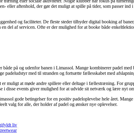
r træning eller sociale aktiviteter. Nogle klubber har fokus på turnerin
en- eller aftenhold, der gør det muligt at spille på tider, som passer in
enhed og faciliteter. De fleste steder tilbyder digital booking af baner,
m en del af servicen. Ofte er der mulighed for at booke både enkeltlek
lser både på og udenfor banen i Limassol. Mange kombinerer padel med b
 padeludstyr med til stranden og fortsætte fællesskabet med afslapning e
 er muligt at møde andre spillere eller deltage i fællestræning. For gru
 i disse events giver mulighed for at udvide sit netværk og lære nyt om
imassol gode betingelser for en positiv padeloplevelse hele året. Mange
deelt valg for alle, der holder af padel og ønsker nye oplevelser.
ifyldt liv
streetwear