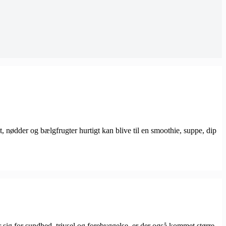
nødder og bælgfrugter hurtigt kan blive til en smoothie, suppe, dip
 sig for sundhed, trivsel og forebyggelse, er der også kommet større