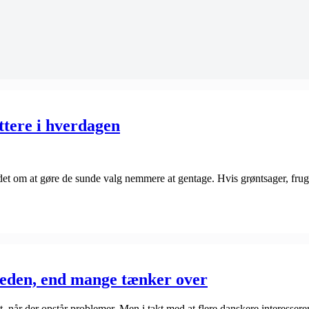
ttere i hverdagen
om at gøre de sunde valg nemmere at gentage. Hvis grøntsager, frugt, 
dheden, end mange tænker over
når der opstår problemer. Men i takt med at flere danskere interesserer