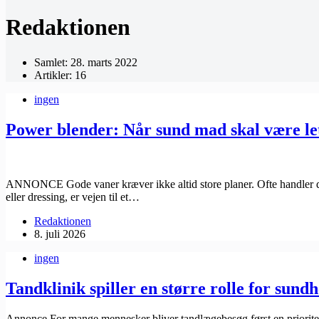
Redaktionen
Samlet: 28. marts 2022
Artikler: 16
ingen
Power blender: Når sund mad skal være le
ANNONCE Gode vaner kræver ikke altid store planer. Ofte handler det 
eller dressing, er vejen til et…
Redaktionen
8. juli 2026
ingen
Tandklinik spiller en større rolle for sun
Annonce For mange mennesker bliver tandlægebesøg først en prioritet, 